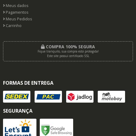
Meus dados
Pagamentos
Meus Pedidos
Carrinho
COMPRA 100% SEGURA
Fique tranquilo, sua compra está protegida!
Este site possui certificado SSL
FORMAS DE ENTREGA
SEGURANÇA