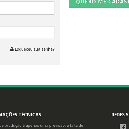
QUERO ME CADAS
Esqueceu sua senha?
MAÇÕES TÉCNICAS
REDES S
de produção é apenas uma previsão, a falta de