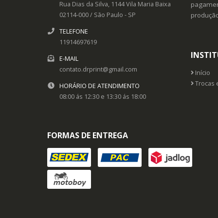
Rua Dias da Silva, 1144
Vila Maria Baixa
pagament
02114-000
/
São Paulo
- SP
produçã
TELEFONE
11914697619
INSTI
E-MAIL
contato.drprint@gmail.com
Início
Trocas 
HORÁRIO DE ATENDIMENTO
08:00 ás 12:30 e 13:30 ás 18:00
FORMAS DE ENTREGA