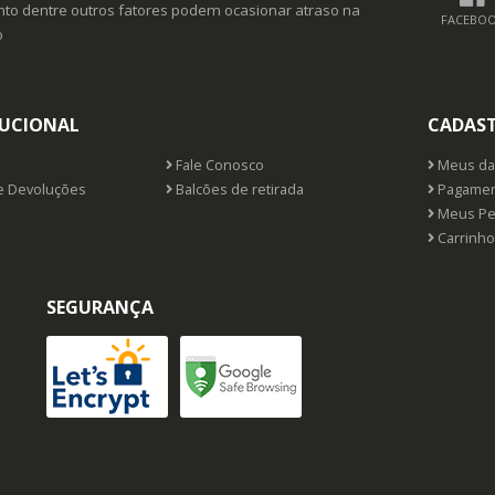
o dentre outros fatores podem ocasionar atraso na
FACEBO
o
TUCIONAL
CADAS
Fale Conosco
Meus da
e Devoluções
Balcões de retirada
Pagamen
Meus Pe
Carrinho
SEGURANÇA