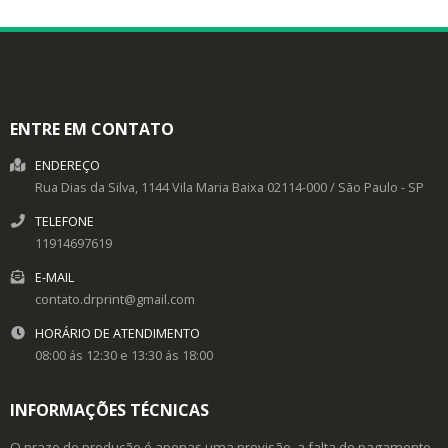
ENTRE EM CONTATO
ENDEREÇO
Rua Dias da Silva, 1144
Vila Maria Baixa
02114-000
/
São Paulo
- SP
TELEFONE
11914697619
E-MAIL
contato.drprint@gmail.com
HORÁRIO DE ATENDIMENTO
08:00 ás 12:30 e 13:30 ás 18:00
INFORMAÇÕES TÉCNICAS
O prazo de produção é apenas uma previsão, a falta de pagamento