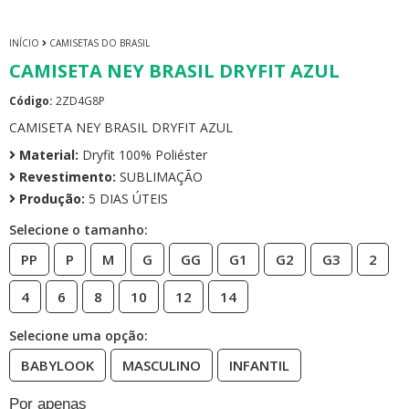
INÍCIO
CAMISETAS DO BRASIL
CAMISETA NEY BRASIL DRYFIT AZUL
Código:
2ZD4G8P
CAMISETA NEY BRASIL DRYFIT AZUL
Material:
Dryfit 100% Poliéster
Revestimento:
SUBLIMAÇÃO
Produção:
5 DIAS ÚTEIS
Selecione o tamanho:
PP
P
M
G
GG
G1
G2
G3
2
4
6
8
10
12
14
Selecione uma opção:
BABYLOOK
MASCULINO
INFANTIL
Por apenas