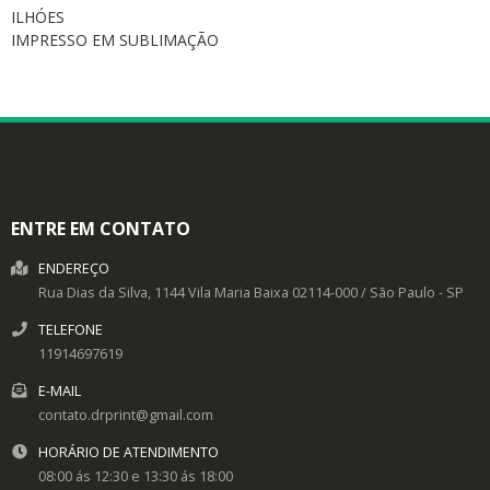
ILHÓES
IMPRESSO EM SUBLIMAÇÃO
ENTRE EM CONTATO
ENDEREÇO
Rua Dias da Silva, 1144
Vila Maria Baixa
02114-000
/
São Paulo
- SP
TELEFONE
11914697619
E-MAIL
contato.drprint@gmail.com
HORÁRIO DE ATENDIMENTO
08:00 ás 12:30 e 13:30 ás 18:00